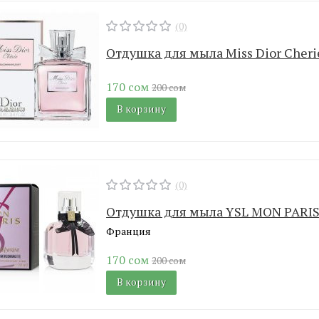
(0)
Отдушка для мыла Miss Dior Cheri
170 сом
200 сом
В корзину
(0)
Отдушка для мыла YSL MON PARI
Франция
170 сом
200 сом
В корзину