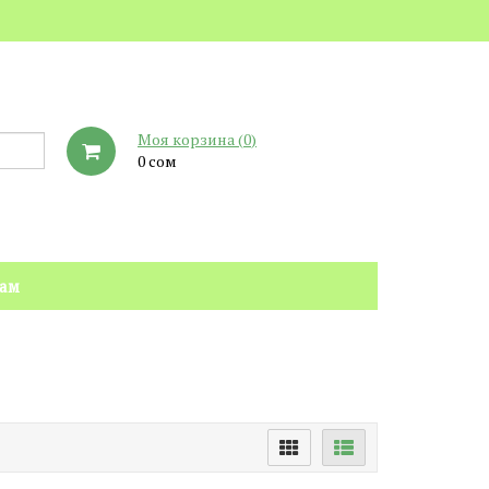
Моя корзина (
0
)
0 сом
нам