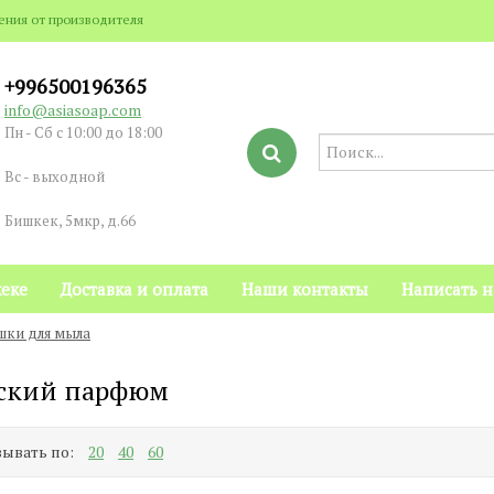
рения от производителя
+996500196365
info@asiasoap.com
Пн - Сб с 10:00 до 18:00
Вс - выходной
Бишкек, 5мкр, д.66
еке
Доставка и оплата
Наши контакты
Написать 
шки для мыла
ский парфюм
ывать по:
20
40
60