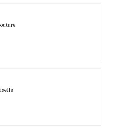
outure
selle